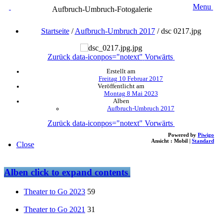
Menu
Aufbruch-Umbruch-Fotogalerie
Startseite
/
Aufbruch-Umbruch 2017
/
dsc 0217.jpg
Zurück
data-iconpos="notext"
Vorwärts
Erstellt am
Freitag 10 Februar 2017
Veröffentlicht am
Montag 8 Mai 2023
Alben
Aufbruch-Umbruch 2017
Zurück
data-iconpos="notext"
Vorwärts
Powered by
Piwigo
Ansicht :
Mobil
|
Standard
Close
Alben
click to expand contents
Theater to Go 2023
59
Theater to Go 2021
31