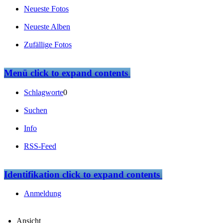
Neueste Fotos
Neueste Alben
Zufällige Fotos
Menü
click to expand contents
Schlagworte
0
Suchen
Info
RSS-Feed
Identifikation
click to expand contents
Anmeldung
Ansicht