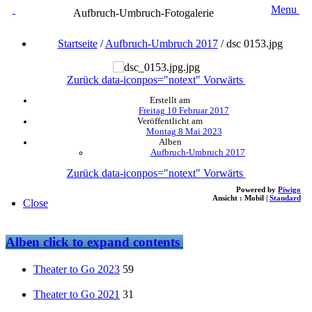
Menu
Aufbruch-Umbruch-Fotogalerie
Startseite
/
Aufbruch-Umbruch 2017
/
dsc 0153.jpg
Zurück
data-iconpos="notext"
Vorwärts
Erstellt am
Freitag 10 Februar 2017
Veröffentlicht am
Montag 8 Mai 2023
Alben
Aufbruch-Umbruch 2017
Zurück
data-iconpos="notext"
Vorwärts
Powered by
Piwigo
Ansicht :
Mobil
|
Standard
Close
Alben
click to expand contents
Theater to Go 2023
59
Theater to Go 2021
31