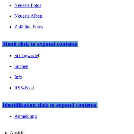
Neueste Fotos
Neueste Alben
Zufällige Fotos
Menü
click to expand contents
Schlagworte
0
Suchen
Info
RSS-Feed
Identifikation
click to expand contents
Anmeldung
Ansicht