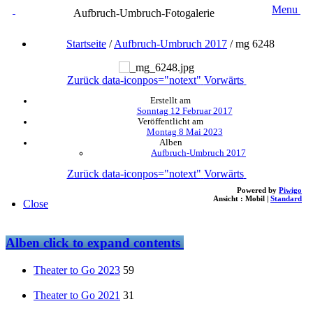
Menu
Aufbruch-Umbruch-Fotogalerie
Startseite
/
Aufbruch-Umbruch 2017
/
mg 6248
Zurück
data-iconpos="notext"
Vorwärts
Erstellt am
Sonntag 12 Februar 2017
Veröffentlicht am
Montag 8 Mai 2023
Alben
Aufbruch-Umbruch 2017
Zurück
data-iconpos="notext"
Vorwärts
Powered by
Piwigo
Ansicht :
Mobil
|
Standard
Close
Alben
click to expand contents
Theater to Go 2023
59
Theater to Go 2021
31