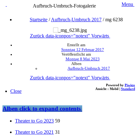
Menu
Aufbruch-Umbruch-Fotogalerie
Startseite
/
Aufbruch-Umbruch 2017
/
mg 6238
Zurück
data-iconpos="notext"
Vorwärts
Erstellt am
Sonntag 12 Februar 2017
Veröffentlicht am
Montag 8 Mai 2023
Alben
Aufbruch-Umbruch 2017
Zurück
data-iconpos="notext"
Vorwärts
Powered by
Piwigo
Ansicht :
Mobil
|
Standard
Close
Alben
click to expand contents
Theater to Go 2023
59
Theater to Go 2021
31