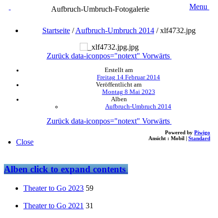
Menu
Aufbruch-Umbruch-Fotogalerie
Startseite
/
Aufbruch-Umbruch 2014
/
xlf4732.jpg
Zurück
data-iconpos="notext"
Vorwärts
Erstellt am
Freitag 14 Februar 2014
Veröffentlicht am
Montag 8 Mai 2023
Alben
Aufbruch-Umbruch 2014
Zurück
data-iconpos="notext"
Vorwärts
Powered by
Piwigo
Ansicht :
Mobil
|
Standard
Close
Alben
click to expand contents
Theater to Go 2023
59
Theater to Go 2021
31