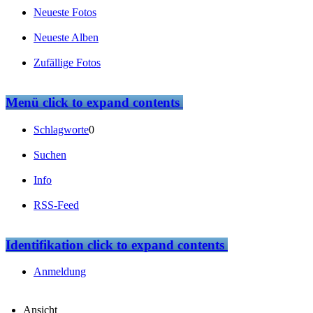
Neueste Fotos
Neueste Alben
Zufällige Fotos
Menü
click to expand contents
Schlagworte
0
Suchen
Info
RSS-Feed
Identifikation
click to expand contents
Anmeldung
Ansicht