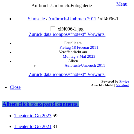
Menu
Aufbruch-Umbruch-Fotogalerie
Startseite
/
Aufbruch-Umbruch 2011
/
xlf4096-1
Zurück
data-iconpos="notext"
Vorwärts
Erstellt am
Freitag 18 Februar 2011
Veröffentlicht am
Montag 8 Mai 2023
Alben
Aufbruch-Umbruch 2011
Zurück
data-iconpos="notext"
Vorwärts
Powered by
Piwigo
Ansicht :
Mobil
|
Standard
Close
Alben
click to expand contents
Theater to Go 2023
59
Theater to Go 2021
31