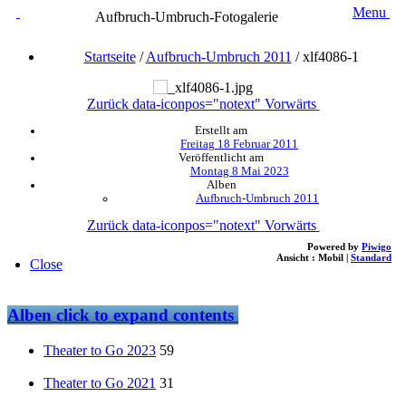
Menu
Aufbruch-Umbruch-Fotogalerie
Startseite
/
Aufbruch-Umbruch 2011
/
xlf4086-1
Zurück
data-iconpos="notext"
Vorwärts
Erstellt am
Freitag 18 Februar 2011
Veröffentlicht am
Montag 8 Mai 2023
Alben
Aufbruch-Umbruch 2011
Zurück
data-iconpos="notext"
Vorwärts
Powered by
Piwigo
Ansicht :
Mobil
|
Standard
Close
Alben
click to expand contents
Theater to Go 2023
59
Theater to Go 2021
31