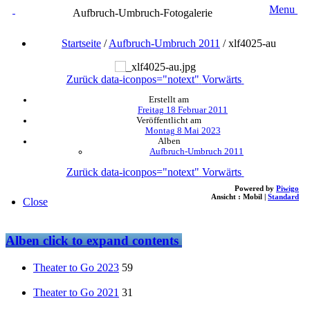
Menu
Aufbruch-Umbruch-Fotogalerie
Startseite
/
Aufbruch-Umbruch 2011
/
xlf4025-au
Zurück
data-iconpos="notext"
Vorwärts
Erstellt am
Freitag 18 Februar 2011
Veröffentlicht am
Montag 8 Mai 2023
Alben
Aufbruch-Umbruch 2011
Zurück
data-iconpos="notext"
Vorwärts
Powered by
Piwigo
Ansicht :
Mobil
|
Standard
Close
Alben
click to expand contents
Theater to Go 2023
59
Theater to Go 2021
31