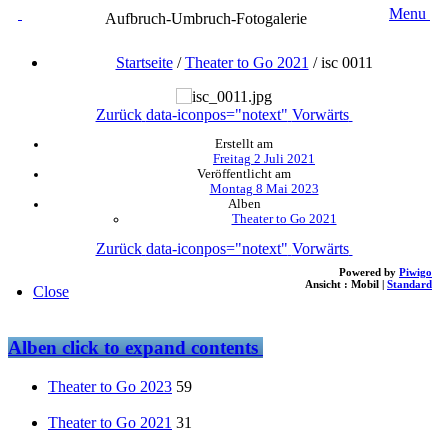
Menu
Aufbruch-Umbruch-Fotogalerie
Startseite
/
Theater to Go 2021
/
isc 0011
Zurück
data-iconpos="notext"
Vorwärts
Erstellt am
Freitag 2 Juli 2021
Veröffentlicht am
Montag 8 Mai 2023
Alben
Theater to Go 2021
Zurück
data-iconpos="notext"
Vorwärts
Powered by
Piwigo
Ansicht :
Mobil
|
Standard
Close
Alben
click to expand contents
Theater to Go 2023
59
Theater to Go 2021
31