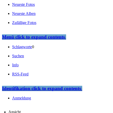
Neueste Fotos
Neueste Alben
Zufällige Fotos
Menü
click to expand contents
Schlagworte
0
Suchen
Info
RSS-Feed
Identifikation
click to expand contents
Anmeldung
Ansicht