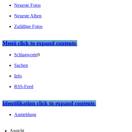
Neueste Fotos
Neueste Alben
Zufällige Fotos
Menü
click to expand contents
Schlagworte
0
Suchen
Info
RSS-Feed
Identifikation
click to expand contents
Anmeldung
Ansicht