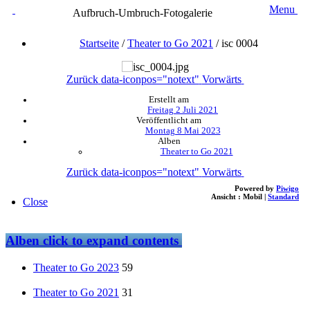
Menu
Aufbruch-Umbruch-Fotogalerie
Startseite
/
Theater to Go 2021
/
isc 0004
Zurück
data-iconpos="notext"
Vorwärts
Erstellt am
Freitag 2 Juli 2021
Veröffentlicht am
Montag 8 Mai 2023
Alben
Theater to Go 2021
Zurück
data-iconpos="notext"
Vorwärts
Powered by
Piwigo
Ansicht :
Mobil
|
Standard
Close
Alben
click to expand contents
Theater to Go 2023
59
Theater to Go 2021
31