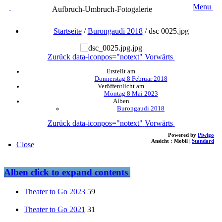
Menu
Aufbruch-Umbruch-Fotogalerie
Startseite
/
Burongaudi 2018
/
dsc 0025.jpg
Zurück
data-iconpos="notext"
Vorwärts
Erstellt am
Donnerstag 8 Februar 2018
Veröffentlicht am
Montag 8 Mai 2023
Alben
Burongaudi 2018
Zurück
data-iconpos="notext"
Vorwärts
Powered by
Piwigo
Ansicht :
Mobil
|
Standard
Close
Alben
click to expand contents
Theater to Go 2023
59
Theater to Go 2021
31