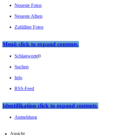
Neueste Fotos
Neueste Alben
Zufällige Fotos
Menü
click to expand contents
Schlagworte
0
Suchen
Info
RSS-Feed
Identifikation
click to expand contents
Anmeldung
Ansicht