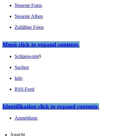
Neueste Fotos
Neueste Alben
Zufällige Fotos
Menü
click to expand contents
Schlagworte
0
Suchen
Info
RSS-Feed
Identifikation
click to expand contents
Anmeldung
Ansicht