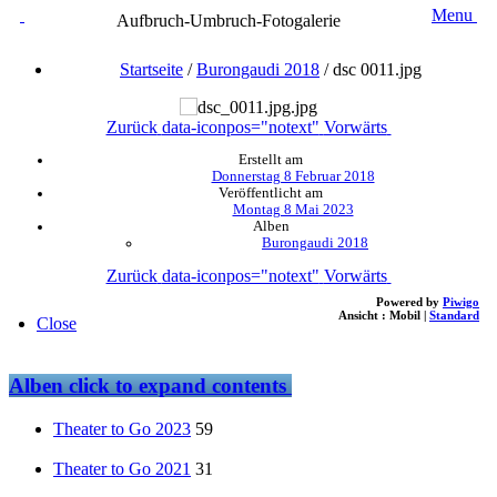
Menu
Aufbruch-Umbruch-Fotogalerie
Startseite
/
Burongaudi 2018
/
dsc 0011.jpg
Zurück
data-iconpos="notext"
Vorwärts
Erstellt am
Donnerstag 8 Februar 2018
Veröffentlicht am
Montag 8 Mai 2023
Alben
Burongaudi 2018
Zurück
data-iconpos="notext"
Vorwärts
Powered by
Piwigo
Ansicht :
Mobil
|
Standard
Close
Alben
click to expand contents
Theater to Go 2023
59
Theater to Go 2021
31